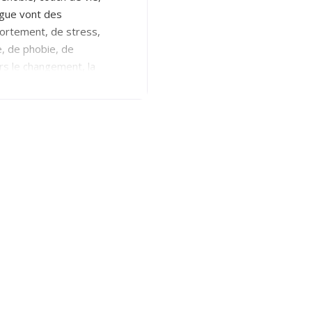
ogue vont des
portement, de stress,
e, de phobie, de
s le changement, la
ctif : donner
le plein accès à tout
s’enrichit en