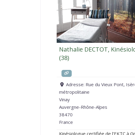
Nathalie DECTOT, Kinésiol
(38)
Adresse:
Rue du Vieux Pont, Isèr
métropolitaine
Vinay
Auvergne-Rhône-Alpes
38470
France
Kinésiologue certifiée de l’EKTC à G