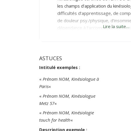
les champs d’application du kinésiol
difficultés d’apprentissage, de com
de douleur psy./physique, d’insomni
Lire la suite…
dépendance à l’accompagnement ver
performance, le bien être… Mon obje
l’impulsion nécessaire à chacun vers 
son potentiel. Mon accompagnement 
ASTUCES
Intitulé exemples :
«
Prénom NOM, Kinésiologue à
Paris
«
«
Prénom NOM, Kinésiologue
Metz 57
«
«
Prénom NOM, Kinésiologie
touch for health
«
Description exemple :