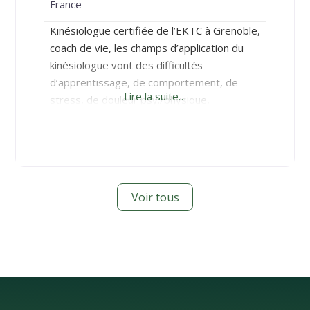
France
Kinésiologue certifiée de l’EKTC à Grenoble,
coach de vie, les champs d’application du
kinésiologue vont des difficultés
d’apprentissage, de comportement, de
Lire la suite…
stress, de douleur psy./physique,
d’insomnie, de phobie, de dépendance à
l’accompagnement vers le changement, la
performance, le bien être… Mon objectif :
donner l’impulsion nécessaire à chacun vers
le plein accès à tout son potentiel. Mon
Voir tous
accompagnement s’enrichit en