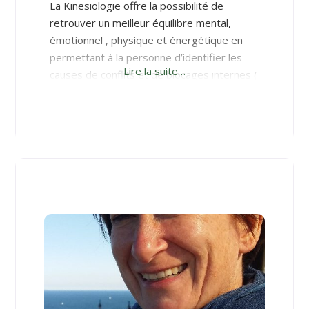
La Kinesiologie offre la possibilité de
retrouver un meilleur équilibre mental,
émotionnel , physique et énergétique en
permettant à la personne d’identifier les
Lire la suite…
causes de conflits et de blocages internes (
parfois inconscients), sources de tensions
physiques, psycho émotionnelles et de
comportements inadaptés, puis en libérant
les stress rencontrés à l’aide
d’équilibrations et corrections appropriées .
Le Kinesiologue utilise le