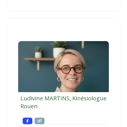
𝑝ℎ𝑦𝑠𝑖𝑞𝑢𝑒𝑠 𝑎̀ 𝑟𝑒́𝑝𝑒́𝑡𝑖𝑡𝑖𝑜𝑛. 𝐶𝑒𝑠 𝑠𝑜𝑢𝑓𝑓𝑟𝑎𝑛𝑐𝑒𝑠 𝑜𝑛𝑡
𝑠𝑜𝑢𝑣𝑒𝑛𝑡 𝑝𝑜𝑢𝑟 𝑐𝑎𝑢𝑠𝑒 𝑑𝑒𝑠 𝑠𝑡𝑟𝑒𝑠𝑠 𝑎𝑛𝑐𝑖𝑒𝑛𝑠 𝑞𝑢𝑖 𝑜𝑛𝑡
𝑝𝑟𝑜𝑣𝑜𝑞𝑢𝑒́ 𝑑𝑒𝑠 𝑟𝑒́𝑝𝑜𝑛𝑠𝑒𝑠 𝑎𝑢𝑡𝑜𝑚𝑎𝑡𝑖𝑞𝑢𝑒𝑠 𝑑𝑒𝑣𝑎𝑛𝑡
𝑙𝑒𝑠𝑞𝑢𝑒𝑙𝑙𝑒𝑠 𝑛𝑜𝑢𝑠 𝑛𝑜𝑢𝑠 𝑠𝑒𝑛𝑡𝑜𝑛𝑠
Ludivine MARTINS, Kinésiologue
Rouen