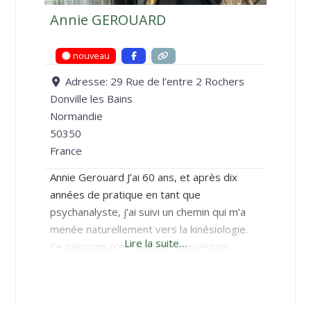
Annie GEROUARD
nouveau
Adresse:
29 Rue de l’entre 2 Rochers
Donville les Bains
Normandie
50350
France
Annie Gerouard J’ai 60 ans, et après dix
années de pratique en tant que
psychanalyste, j’ai suivi un chemin qui m’a
menée naturellement vers la kinésiologie.
Lire la suite…
Ce parcours n’est pas une succession
d’étapes disjointes, mais l’expression d’une
quête unique : celle de l’être dans sa
globalité. Dans ma pratique, j’accueille