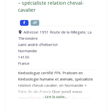
– spécialiste relation cheval-
cavalier
Adresse:
1951 Route de la Rillegate, La
Thironnière
saint-andré-d'hébertot
Normandie
14130
France
Kinésiologue certifié FFK. Praticien en
Kinésiologie humaine et animale, spécialiste
relation cheval-cavalier, en Normandie +
Paris Ile-de-France 𝗤𝘂𝗲 𝗽𝗲𝘂𝘁 𝘃𝗼𝘂𝘀
Lire la suite…
𝗮𝗽𝗽𝗼𝗿𝘁𝗲𝗿 𝗹𝗮 𝗞𝗶𝗻𝗲́𝘀𝗶𝗼𝗹𝗼𝗴𝗶𝗲 ? 𝑁𝑜𝑢𝑠 𝑣𝑖𝑣𝑜𝑛𝑠
𝑝𝑎𝑟𝑓𝑜𝑖𝑠 𝑑𝑒𝑠 𝑐𝑜𝑚𝑝𝑜𝑟𝑡𝑒𝑚𝑒𝑛𝑡𝑠 𝑑𝑖𝑓𝑓𝑖𝑐𝑖𝑙𝑒𝑠 𝑎 𝑔𝑒́𝑟𝑒𝑟, 𝑑𝑒𝑠
𝑒́𝑚𝑜𝑡𝑖𝑜𝑛𝑠 𝑑𝑒́𝑠𝑡𝑎𝑏𝑖𝑙𝑖𝑠𝑎𝑛𝑡𝑒𝑠, 𝑑𝑒𝑠 𝑝𝑟𝑜𝑏𝑙𝑒̀𝑚𝑒𝑠