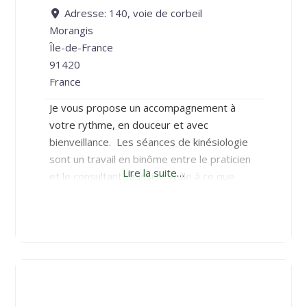
Adresse:
140, voie de corbeil
Morangis
Île-de-France
91420
France
Je vous propose un accompagnement à
votre rythme, en douceur et avec
bienveillance. ​ Les séances de kinésiologie
sont un travail en binôme entre le praticien
Lire la suite…
et le consultant ; aussi je veille à ce que
vous participiez activement pour que vous
soyez acteur et responsable de votre
propre changement. Vous accéderez de
vous-même aux solutions qui vous sont
propres.