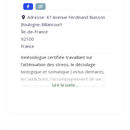
Adresse:
47 Avenue Ferdinand Buisson
Boulogne-Billancourt
Île-de-France
92100
France
Kinésiologue certifiée travaillant sur
l’atténuation des stress, le décodage
biologique et somatique ( inclus dentaire),
les addictions, l’accompagnement de vie :
Lire la suite…
PMA, douleurs chroniques inexpliquées, fin
de vie ( kinésiologie couplée au
magnétisme).