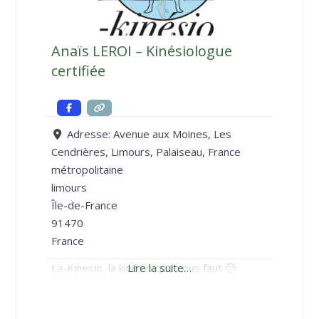
Anaïs LEROI – Kinésiologue
certifiée
Adresse:
Avenue aux Moines, Les
Cendrières, Limours, Palaiseau, France
métropolitaine
limours
Île-de-France
91470
France
La-Kinesio, la kinésio qu’il vous faut 🙂
Lire la suite…