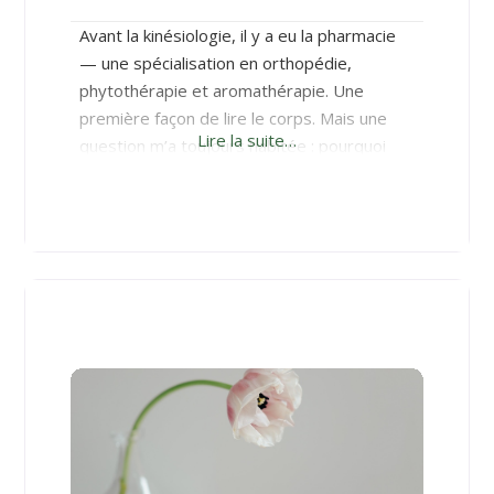
Avant la kinésiologie, il y a eu la pharmacie
— une spécialisation en orthopédie,
phytothérapie et aromathérapie. Une
première façon de lire le corps. Mais une
Lire la suite…
question m’a toujours habitée : pourquoi
certaines douleurs reviennent, comme si
elles portaient une mémoire plus ancienne
que nous ? C’est cette question qui m’a
menée à la kinésiologie, certifiée EKMA en
2023, spécialisée