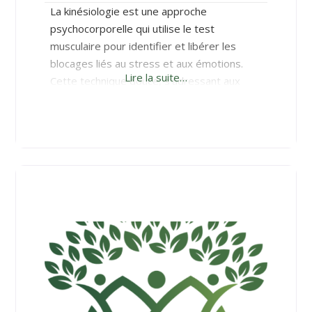
La kinésiologie est une approche
psychocorporelle qui utilise le test
musculaire pour identifier et libérer les
blocages liés au stress et aux émotions.
Lire la suite…
Cette technique douce, s’adressant aux
adultes comme aux enfants, vise à rétablir
l’équilibre du corps et de l’esprit. Le
praticien accompagne les personnes pour
qu’elles retrouvent confiance et sérénité en
travaillant sur leur bien-être global—mental,
émotionnel, physique