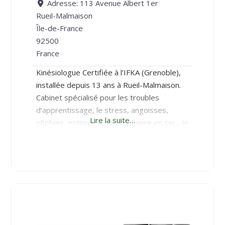
Adresse:
113 Avenue Albert 1er
Rueil-Malmaison
Île-de-France
92500
France
Kinésiologue Certifiée à l’IFKA (Grenoble),
installée depuis 13 ans à Rueil-Malmaison.
Cabinet spécialisé pour les troubles
d’apprentissage, le stress, angoisses,
Lire la suite…
phobies, estime de soi, confiance en soi… Je
reçois bébés, enfants, adolescents et
adultes.