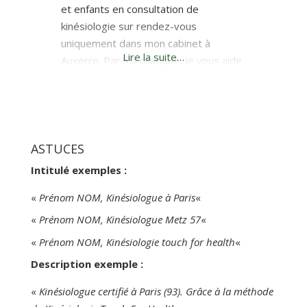
et enfants en consultation de
kinésiologie sur rendez-vous
uniquement dans mon cabinet à
Lire la suite…
Auxerre. Par ma pratique, je vous aide
à accéder à vos propres ressources
pour évoluer dans votre vie en
fonction de votre problématique,
qu’elle soit d’ordre physique, mental
ou émotionnel. Mes outils : Santé par le
ASTUCES
toucher – Intégration Corps-Mental –
Intitulé exemples :
«
Prénom NOM, Kinésiologue à Paris
«
«
Prénom NOM, Kinésiologue Metz 57
«
«
Prénom NOM, Kinésiologie touch for health
«
Description exemple :
«
Kinésiologue certifié à Paris (93). Grâce à la méthode