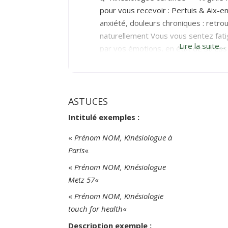
pour vous recevoir : Pertuis & Aix-e
anxiété, douleurs chroniques : retro
naturellement Vous vous sentez fat
Lire la suite…
par vos émotions, en état de stres
freiné(e) par des douleurs chroniqu
essayé plusieurs solutions, sans rés
kinésiologie vous offre une
ASTUCES
Intitulé exemples :
«
Prénom NOM, Kinésiologue à
Paris
«
«
Prénom NOM, Kinésiologue
Metz 57
«
«
Prénom NOM, Kinésiologie
touch for health
«
Description exemple :