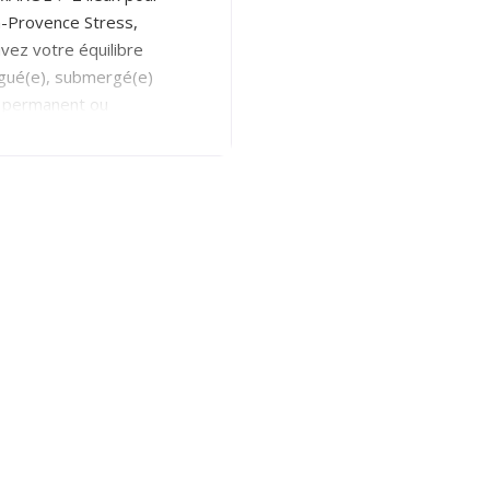
n-Provence Stress,
uvez votre équilibre
igué(e), submergé(e)
s permanent ou
es ? Vous avez déjà
ultats durables ? La