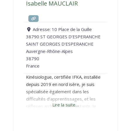
Isabelle MAUCLAIR
Adresse:
10 Place de la Guille
38790 ST GEORGES D'ESPERANCHE
SAINT GEORGES D'ESPERANCHE
Auvergne-Rhône-Alpes
38790
France
Kinésiologue, certifiée IFKA, installée
depuis 2019 en nord isère, je suis
spécialisée également dans les
difficultés d’apprentissages, et les
Lire la suite…
réflexes archaïques persistants. Je
propose pour cela les pratiques Brain
Gym®, Compflex® et RMTi®. Je
travaille également avec les