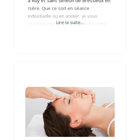
à Ruy et Saint Siméon de Bressieux en
Isère. Que ce soit en séance
individuelle ou en atelier, je vous
Lire la suite…
accompagne dans l’atteinte de votre
bien-être ou de vos défis. Je suis
également praticienne en réflexes
archaïques et posturaux, et
consultante en émotions méthode
Raconte-moi mon histoire. Je suis
certifiée dans les 3 méthodes que