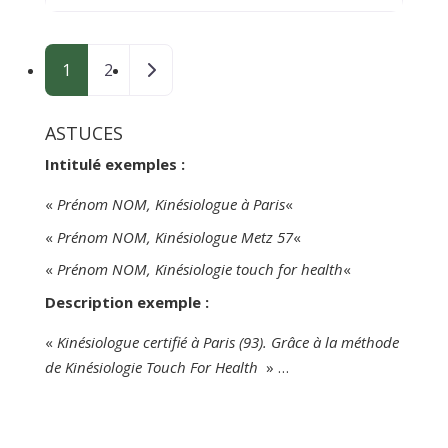
constellations familiales (formée à Arte
Systemica). Pour plus d’information,
Posts navigation
vous pouvez consulter le site :
Older posts
1
2
www.kinesiologie-conseils.com.
ASTUCES
Intitulé exemples :
«
Prénom NOM, Kinésiologue à Paris
«
«
Prénom NOM, Kinésiologue Metz 57
«
«
Prénom NOM, Kinésiologie touch for health
«
Description exemple :
«
Kinésiologue certifié à Paris (93). Grâce à la méthode
de Kinésiologie Touch For Health
» …