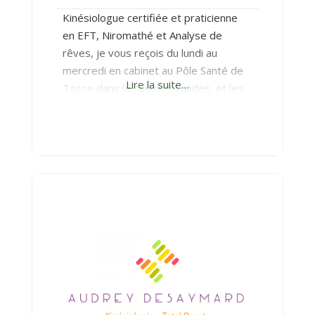
Kinésiologue certifiée et praticienne
en EFT, Niromathé et Analyse de
rêves, je vous reçois du lundi au
mercredi en cabinet au Pôle Santé de
Lire la suite…
Tosse dans le sud des Landes, et les
jeudis et vendredis au cabinet de
Bordeaux centre (226 rue Judaïque).
L’EFT et l’Analyse de rêves peuvent
également se faire en visio, mais pour
la Kinésiologie (et le