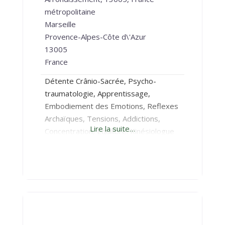
métropolitaine
Marseille
Provence-Alpes-Côte d\'Azur
13005
France
Détente Crânio-Sacrée, Psycho-
traumatologie, Apprentissage,
Embodiement des Emotions, Reflexes
Archaïques, Tensions, Addictions,
Lire la suite…
Concentration, Equilibre. Kinésiologue
certifiée, je propose des séances à
Marseille (13005 ou Joliette) pour
soulager les maux et délier les
blocages, afin de vous accompagner à
retrouver votre potentiel et faciliter
vos choix de Vie. Je vous invite à
prendre contact afin de pouvoir vous