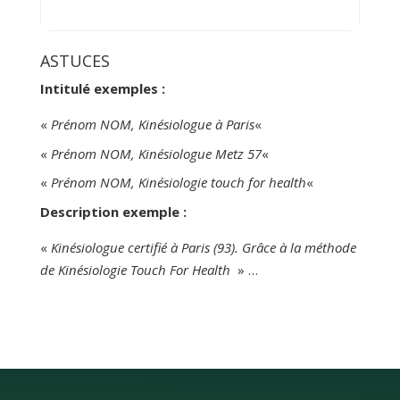
prévention du bien-être, j’ai développé
une approche bienveillante, neutre et
sans jugement. Mes séances
ASTUCES
s’appuient principalement sur la
Intitulé exemples :
kinésiologie, complétée si nécessaire
par des
«
Prénom NOM, Kinésiologue à Paris
«
«
Prénom NOM, Kinésiologue Metz 57
«
«
Prénom NOM, Kinésiologie touch for health
«
Description exemple :
«
Kinésiologue certifié à Paris (93). Grâce à la méthode
de Kinésiologie Touch For Health
» …