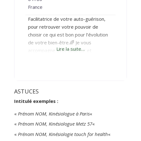
France
Facilitatrice de votre auto-guérison,
pour retrouver votre pouvoir de
choisir ce qui est bon pour l’évolution
de votre bien-être.🌈 Je vous
Lire la suite…
accompagne avec douceur et
bienveillance pour des problématiques
psyco-émotionnelles, physiques ou
mentales. ( stress, douleurs,
angoisses, difficultés d’apprentissage,
de sommeil, burn-out, hypersensibilité,
ASTUCES
confiance en soi, …) J’ai dans mon sac
Intitulé exemples :
de Mary Poppins ✨👜 des outils
pédagogiques d’équilibrations
«
Prénom NOM, Kinésiologue à Paris
«
adaptées
«
Prénom NOM, Kinésiologue Metz 57
«
«
Prénom NOM, Kinésiologie touch for health
«