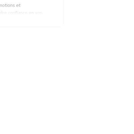
motions et
dre confiance en vos
onomie vos buts et
gue (2018-2020) et