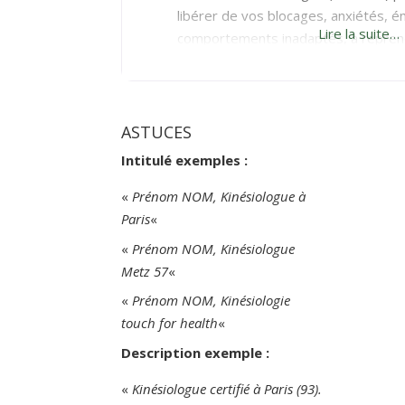
libérer de vos blocages, anxiétés, é
Lire la suite…
comportements inadaptés, à repren
capacités et atteindre en toute aut
vos envies. Formation de Kinésiolo
certification par
ASTUCES
Intitulé exemples :
«
Prénom NOM, Kinésiologue à
Paris
«
«
Prénom NOM, Kinésiologue
Metz 57
«
«
Prénom NOM, Kinésiologie
touch for health
«
Description exemple :
«
Kinésiologue certifié à Paris (93).