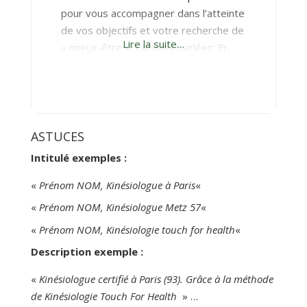
pour vous accompagner dans l’atteinte
de vos objectifs et votre recherche de
Lire la suite…
« mieux-être ». Langues parlées: Fr,
Espagnol, Anglais. Sur moi: Je suis une
maman et belle-maman qui a passé
près de 20ans dans des grands
groupes (travail sous pression, prise
de parole, présentation de
ASTUCES
résultats/d’objectifs, coordination,
Intitulé exemples :
management, etc.), j’ai choisi
«
Prénom NOM, Kinésiologue à Paris
«
«
Prénom NOM, Kinésiologue Metz 57
«
«
Prénom NOM, Kinésiologie touch for health
«
Description exemple :
«
Kinésiologue certifié à Paris (93). Grâce à la méthode
de Kinésiologie Touch For Health
» …