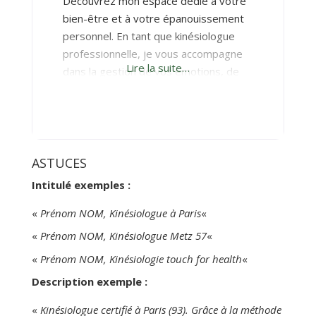
Découvrez mon espace dédié à votre
bien-être et à votre épanouissement
personnel. En tant que kinésiologue
professionnelle, je vous accompagne
Lire la suite…
dans la gestion de vos émotions, de
votre stress, ainsi que dans le
soulagement de vos douleurs
chroniques. La kinésiologie est une
approche globale qui vise à rétablir
l’équilibre entre le corps et l’esprit. Je
ASTUCES
m’appelle Maeva Coutant, j’ai 33
Intitulé exemples :
«
Prénom NOM, Kinésiologue à Paris
«
«
Prénom NOM, Kinésiologue Metz 57
«
«
Prénom NOM, Kinésiologie touch for health
«
Description exemple :
«
Kinésiologue certifié à Paris (93). Grâce à la méthode