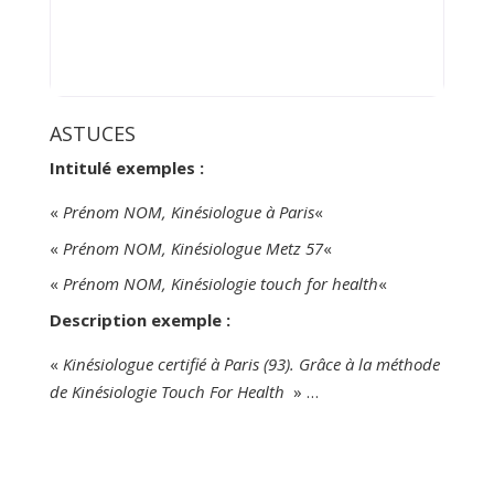
diverses disciplines telles que la
médecine traditionnelle chinoise,
l’hypnose, la sophrologie,
l’énergétique.
ASTUCES
Intitulé exemples :
«
Prénom NOM, Kinésiologue à Paris
«
«
Prénom NOM, Kinésiologue Metz 57
«
«
Prénom NOM, Kinésiologie touch for health
«
Description exemple :
«
Kinésiologue certifié à Paris (93). Grâce à la méthode
de Kinésiologie Touch For Health
» …