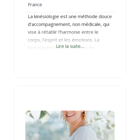
France
La kinésiologie est une méthode douce
d’accompagnement, non médicale, qui
vise à rétablir l’harmonie entre le
corps, l’esprit et les émotions. La
Lire la suite…
kinésiologie tire ses racines de
diverses disciplines telles que la
médecine traditionnelle chinoise,
l’hypnose, la sophrologie,
l’énergétique. En utilisant la réponse
musculaire du corps comme indicateur
de déséquilibres énergétiques, puis en
identifiant ces éventuels
dérèglements, un kinésiologue peut