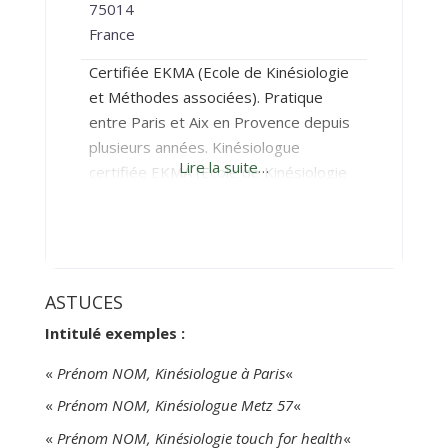
75014
France
Certifiée EKMA (Ecole de Kinésiologie
et Méthodes associées). Pratique
entre Paris et Aix en Provence depuis
plusieurs années. Kinésiologue
Lire la suite…
certifiée EKMA (Ecole de Kinésiologie
et Méthodes Associées) Depuis plus
de 13 ans je vous accueille à Paris et à
Aix. Etant toujours en
recherche/découverte, j’actualise ma
pratique et mes connaissances en
ASTUCES
participant à des stages et des
Intitulé exemples :
formations chaque année.
«
Prénom NOM, Kinésiologue à Paris
«
«
Prénom NOM, Kinésiologue Metz 57
«
«
Prénom NOM, Kinésiologie touch for health
«