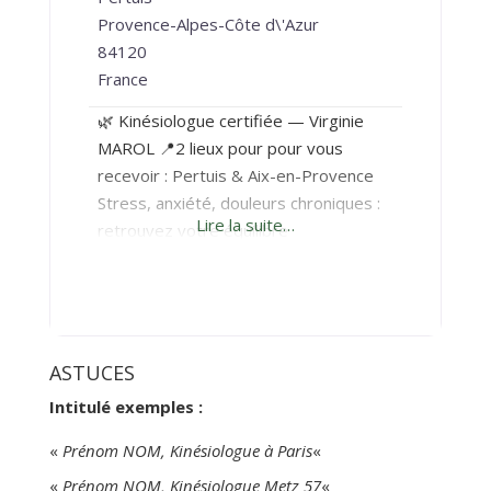
Provence-Alpes-Côte d\'Azur
84120
France
🌿 Kinésiologue certifiée — Virginie
MAROL 📍2 lieux pour pour vous
recevoir : Pertuis & Aix-en-Provence
Stress, anxiété, douleurs chroniques :
Lire la suite…
retrouvez votre équilibre
naturellement Vous vous sentez
fatigué(e), submergé(e) par vos
émotions, en état de stress
permanent ou freiné(e) par des
douleurs chroniques ? Vous avez déjà
ASTUCES
essayé plusieurs solutions, sans
Intitulé exemples :
résultats durables ? La kinésiologie
vous offre une
«
Prénom NOM, Kinésiologue à Paris
«
«
Prénom NOM, Kinésiologue Metz 57
«