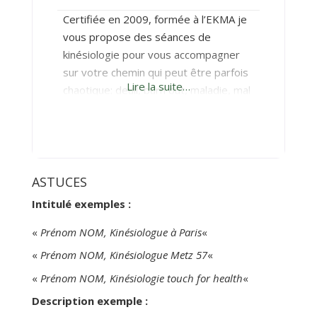
Certifiée en 2009, formée à l’EKMA je
vous propose des séances de
kinésiologie pour vous accompagner
sur votre chemin qui peut être parfois
Lire la suite…
chaotique: deuil, burn out, maladie, mal
être, apprentissage, examen, trac,
dépression…
ASTUCES
Intitulé exemples :
«
Prénom NOM, Kinésiologue à Paris
«
«
Prénom NOM, Kinésiologue Metz 57
«
«
Prénom NOM, Kinésiologie touch for health
«
Description exemple :