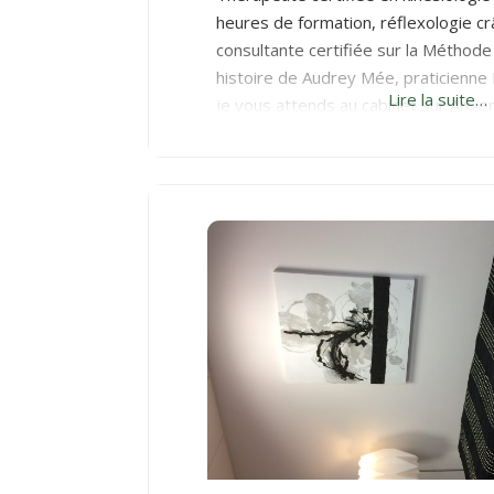
heures de formation, réflexologie cr
consultante certifiée sur la Métho
histoire de Audrey Mée, praticienne R
Lire la suite…
je vous attends au cabinet sur Aix-
Puyricard. Séances pour Bébés, adol
inclus femmes enceinte), séniors 📅
du lundi au samedi. 📍Cabinet sur Pu