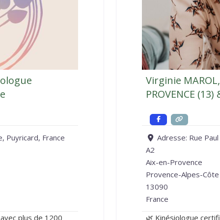
iologue
Virginie MAROL,
ce
PROVENCE (13) 
 Puyricard, France
Adresse:
Rue Paul 
A2
Aix-en-Provence
Provence-Alpes-Côte
13090
France
e avec plus de 1200
🌿 Kinésiologue certi