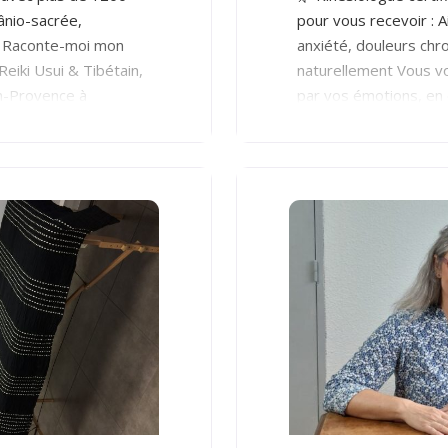
ânio-sacrée,
pour vous recevoir : 
de Raconte-moi mon
anxiété, douleurs chro
eiki Usui & Tibétain,
naturellement Vous v
en-Provence à
par vos émotions, en
escents, adultes (
freiné(e) par des dou
 Sur RDV uniquement
essayé plusieurs solut
yricard « Pôle Sport
kinésiologie vous off
personnalisée pour ai