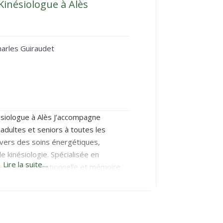
Kinésiologue à Alès
harles Guiraudet
ésiologue à Alès J’accompagne
 adultes et seniors à toutes les
ravers des soins énergétiques,
e kinésiologie. Spécialisée en
Lire la suite…
le, transgénérationnelle et mémoire
un à se libérer des blocages
ents pour retrouver équilibre,
vie. Mon approche, douce et globale,