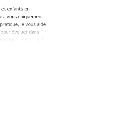
s et enfants en
ndez-vous uniquement
pratique, je vous aide
 pour évoluer dans
matique, qu’elle soit
el. Mes outils : Santé
ental –
ts