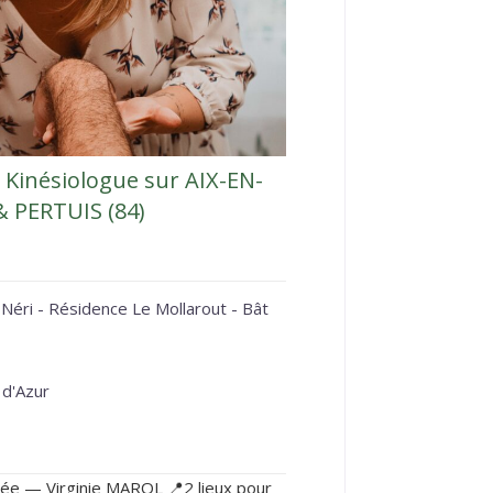
 Kinésiologue sur AIX-EN-
& PERTUIS (84)
Néri - Résidence Le Mollarout - Bât
 d'Azur
fiée — Virginie MAROL 📍2 lieux pour