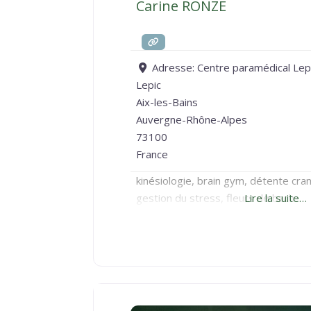
Carine RONZE
Adresse:
Centre paramédical Lep
Lepic
Aix-les-Bains
Auvergne-Rhône-Alpes
73100
France
kinésiologie, brain gym, détente cra
gestion du stress, fleurs de bach
Lire la suite…