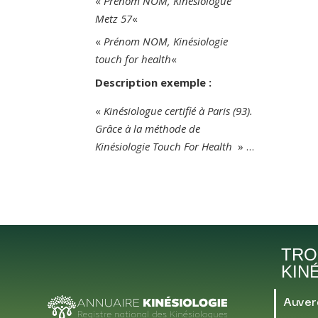
«
Prénom NOM, Kinésiologue
Metz 57
«
«
Prénom NOM, Kinésiologie
touch for health
«
Description exemple :
«
Kinésiologue certifié à Paris (93).
Grâce à la méthode de
Kinésiologie Touch For Health
» …
TRO
KIN
Auver