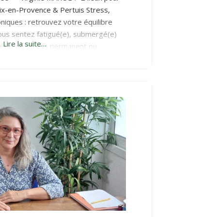
Aix-en-Provence & Pertuis Stress,
niques : retrouvez votre équilibre
ous sentez fatigué(e), submergé(e)
Lire la suite…
 état de stress permanent ou
leurs chroniques ? Vous avez déjà
ions, sans résultats durables ? La
re une approche douce, globale et
der votre