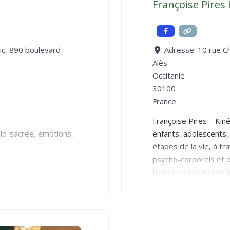
Françoise Pires 
ic, 890 boulevard
Adresse:
10 rue C
Alès
Occitanie
30100
France
Françoise Pires – Kin
nio-sacrée, emotions,
enfants, adolescents,
étapes de la vie, à t
psycho-corporels et d
libération émotionnel
cellulaire, j’aide chac
conscients ou inconsci
confiance et élan de 
considère