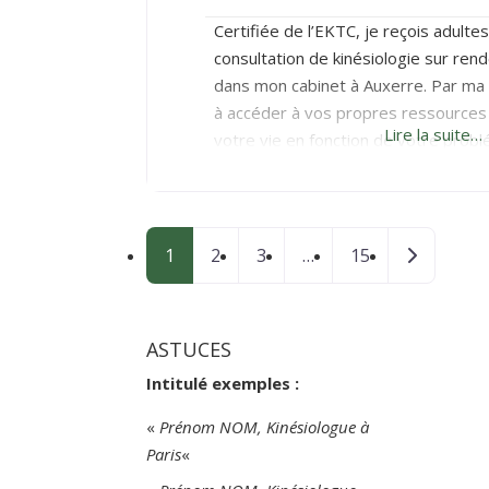
Certifiée de l’EKTC, je reçois adulte
consultation de kinésiologie sur re
dans mon cabinet à Auxerre. Par ma 
à accéder à vos propres ressources
Lire la suite…
votre vie en fonction de votre problé
d’ordre physique, mental ou émotionn
par le toucher – Intégration Corps-M
Posts navigation
Older pos
1
2
3
…
15
ASTUCES
Intitulé exemples :
«
Prénom NOM, Kinésiologue à
Paris
«