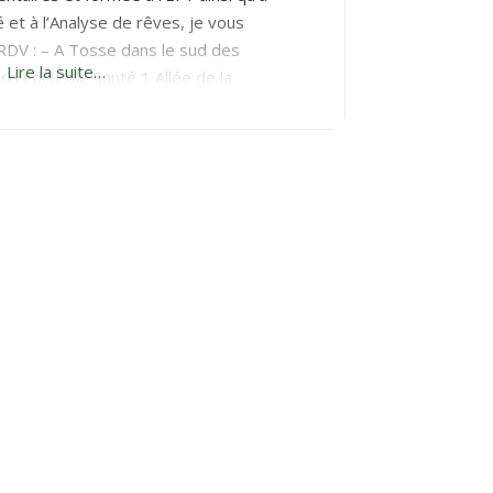
et à l’Analyse de rêves, je vous
 RDV : – A Tosse dans le sud des
Lire la suite…
credi (Pôle Santé 1 Allée de la
deaux centre du jeudi au vendredi