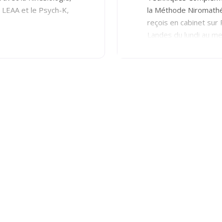
e LEAA et le Psych-K,
la Méthode Niromathé 
reçois en cabinet sur
Landes du lundi au mer
Bouchonnerie) – A Bor
(226 rue