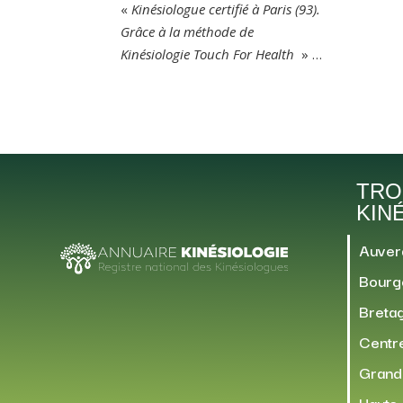
«
Kinésiologue certifié à Paris (93).
Grâce à la méthode de
Kinésiologie Touch For Health
» …
TRO
KIN
Auver
Bourg
Breta
Centre
Grand
Hauts