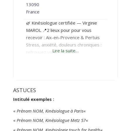
13090
France
🌿 Kinésiologue certifiée — Virginie
MAROL 📍2 lieux pour pour vous
recevoir : Aix-en-Provence & Pertuis
Stress, anxiété, douleurs chroniques :
Lire la suite…
retrouvez votre équilibre
naturellement Vous vous
sentez fatigué(e), submergé(e) par
vos émotions, en état de stress
permanent ou freiné(e) par
des douleurs chroniques ? Vous avez
ASTUCES
déjà essayé plusieurs solutions, sans
Intitulé exemples :
résultats durables ? La kinésiologie
vous offre une approche douce,
«
Prénom NOM, Kinésiologue à Paris
«
globale et personnalisée pour aider
«
Prénom NOM, Kinésiologue Metz 57
«
votre
«
Prénom NOM, Kinésiologie touch for health
«