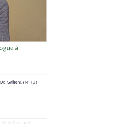
logue à
Bd Gallieni, (N113)
n Kinesthésique)