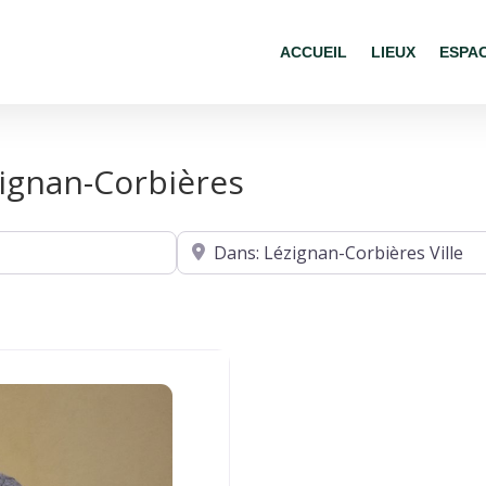
ACCUEIL
LIEUX
ESPA
zignan-Corbières
Où ?