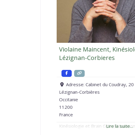
Violaine Maincent, Kinésio
Lézignan-Corbieres
Adresse:
Cabinet du Coudray, 20 
Lézignan-Corbières
Occitanie
11200
France
Kinésiologie et Brain Gym (Educatio
Lire la suite…