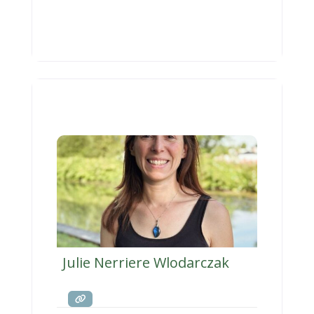
réflexes archaïques, ennéagramme et
décodage transgénérationnel.
Julie Nerriere Wlodarczak