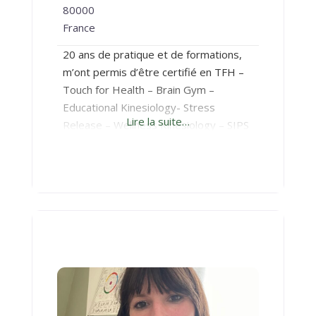
80000
France
20 ans de pratique et de formations,
m’ont permis d’être certifié en TFH –
Touch for Health – Brain Gym –
Educational Kinesiology- Stress
Lire la suite…
Release – Wellness Kinesiology – SIPS
– Applied Physiology – LEAP – Three in
one concepts – 3 en 1 (TIOC) – Core
Kinésiologie par l’International
Kinesiology College (IKC) ainsi que par
l’institut Belge de kinésiologie