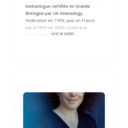
Kinésiologue certifiée en Grande
Bretagne par UK Kinesiology
Federation en 1999, puis en France
par la FFKS en 2000, j’exerce la
Lire la suite…
kinésiologie en tant que
professionnelle de puis le début de
l’année 2000. Je suis formée en
plusieurs branches de kinésiologie
(TFH, 3 en 1, Kinésiologie Créative,
Corps et Ressenti, Hypersens, Onto
kinésiologie, Brain Gymn et Bien etre
Holistique Optimal