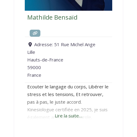
Mathilde Bensaïd
Adresse:
51 Rue Michel Ange
Lille
Hauts-de-France
59000
France
Ecouter le langage du corps, Libérer le
stress et les tensions, Et retrouver,
pas à pas, le juste accord.
Kinesiologue certifiée en 2025, je suis
Lire la suite…
également artiste de la parole,
conteuse. J’accompagne mes client.e.s
dans la libération du stress qu’il soit,