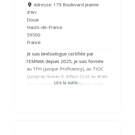
Adresse:
179 Boulevard Jeanne
d'Arc
Douai
Hauts-de-France
59500
France
Je suis kinésiologue certifiée par
l’EMNAK depuis 2025, je suis formée
au TFH (jusque Proficiency), au TIOC
(jusqu’au niveau 9, ethics II) et au Brain
Lire la suite…
Gym. J’accompagne les adultes et les
enfants à retrouver équilibre et
confiance à travers le mouvement,
l’écoute du corps et la libération des
émotions. Cavalière depuis toute
petite, j’accompagne en particulier les
cavaliers à apaiser