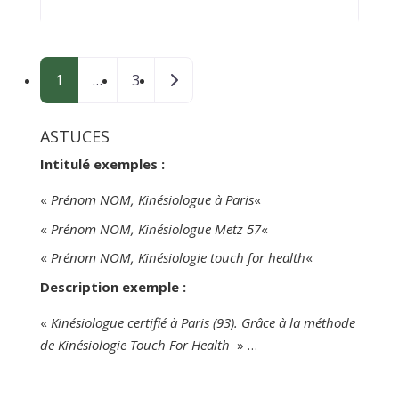
physique, cognitif ou émotionnel. La
kinésiologie, pour moi, c’est une
syntaxe du vivant : des outils pour
Posts navigation
écouter ce
Older posts
1
…
3
ASTUCES
Intitulé exemples :
«
Prénom NOM, Kinésiologue à Paris
«
«
Prénom NOM, Kinésiologue Metz 57
«
«
Prénom NOM, Kinésiologie touch for health
«
Description exemple :
«
Kinésiologue certifié à Paris (93). Grâce à la méthode
de Kinésiologie Touch For Health
» …