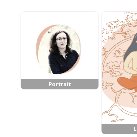
Portrait
L