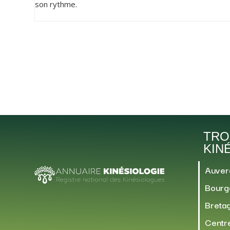
son rythme.
TRO
KIN
Auver
Bourg
Breta
Centre