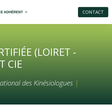
CONTACT
CE ADHÉRENT
IFIÉE (LOIRET -
T CIE
ational des Kinésiologues
|