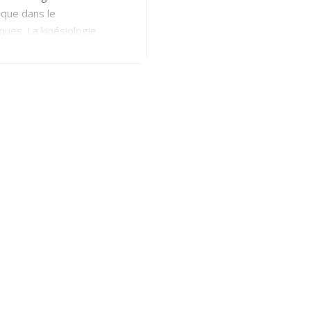
 que dans le
ues. La kinésiologie
tablir l’équilibre
le Maeva Coutant, j’ai