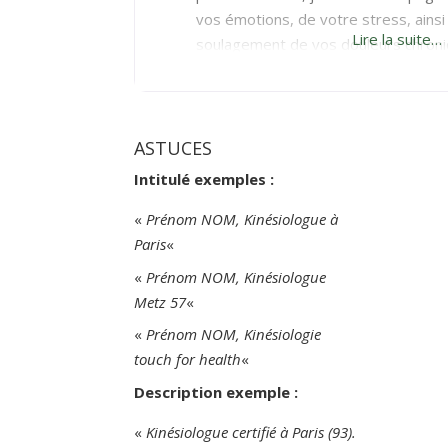
vos émotions, de votre stress, ainsi
Lire la suite…
soulagement de vos douleurs chroniq
est une approche globale qui vise à ré
entre le corps et l’esprit. Je m’appel
33
ASTUCES
Intitulé exemples :
«
Prénom NOM, Kinésiologue à
Paris
«
«
Prénom NOM, Kinésiologue
Metz 57
«
«
Prénom NOM, Kinésiologie
touch for health
«
Description exemple :
«
Kinésiologue certifié à Paris (93).