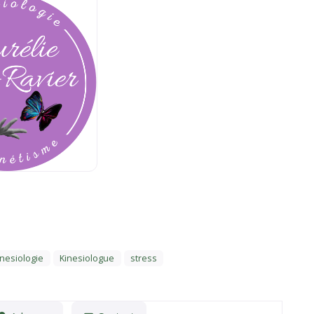
inesiologie
Kinesiologue
stress