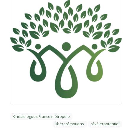
Kinésiologues France métropole
libérerémotions
révélerpotentiel