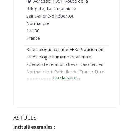
Adresse:
1951 Route de la
Rillegate, La Thironnière
saint-andré-d'hébertot
Normandie
14130
France
Kinésiologue certifié FFK. Praticien en
Kinésiologie humaine et animale,
spécialiste relation cheval-cavalier, en
Normandie + Paris Ile-de-France 𝗤𝘂𝗲
Lire la suite…
𝗽𝗲𝘂𝘁 𝘃𝗼𝘂𝘀 𝗮𝗽𝗽𝗼𝗿𝘁𝗲𝗿 𝗹𝗮
𝗞𝗶𝗻𝗲́𝘀𝗶𝗼𝗹𝗼𝗴𝗶𝗲 ? 𝑁𝑜𝑢𝑠 𝑣𝑖𝑣𝑜𝑛𝑠 𝑝𝑎𝑟𝑓𝑜𝑖𝑠 𝑑𝑒𝑠
𝑐𝑜𝑚𝑝𝑜𝑟𝑡𝑒𝑚𝑒𝑛𝑡𝑠 𝑑𝑖𝑓𝑓𝑖𝑐𝑖𝑙𝑒𝑠 𝑎 𝑔𝑒́𝑟𝑒𝑟, 𝑑𝑒𝑠
𝑒́𝑚𝑜𝑡𝑖𝑜𝑛𝑠 𝑑𝑒́𝑠𝑡𝑎𝑏𝑖𝑙𝑖𝑠𝑎𝑛𝑡𝑒𝑠, 𝑑𝑒𝑠 𝑝𝑟𝑜𝑏𝑙𝑒̀𝑚𝑒𝑠
𝑝ℎ𝑦𝑠𝑖𝑞𝑢𝑒𝑠 𝑎̀ 𝑟𝑒́𝑝𝑒́𝑡𝑖𝑡𝑖𝑜𝑛. 𝐶𝑒𝑠 𝑠𝑜𝑢𝑓𝑓𝑟𝑎𝑛𝑐𝑒𝑠
𝑜𝑛𝑡 𝑠𝑜𝑢𝑣𝑒𝑛𝑡 𝑝𝑜𝑢𝑟 𝑐𝑎𝑢𝑠𝑒 𝑑𝑒𝑠 𝑠𝑡𝑟𝑒𝑠𝑠 𝑎𝑛𝑐𝑖𝑒𝑛𝑠
ASTUCES
𝑞𝑢𝑖 𝑜𝑛𝑡 𝑝𝑟𝑜𝑣𝑜𝑞𝑢𝑒́ 𝑑𝑒𝑠 𝑟𝑒́𝑝𝑜𝑛𝑠𝑒𝑠
Intitulé exemples :
𝑎𝑢𝑡𝑜𝑚𝑎𝑡𝑖𝑞𝑢𝑒𝑠 𝑑𝑒𝑣𝑎𝑛𝑡 𝑙𝑒𝑠𝑞𝑢𝑒𝑙𝑙𝑒𝑠 𝑛𝑜𝑢𝑠 𝑛𝑜𝑢𝑠