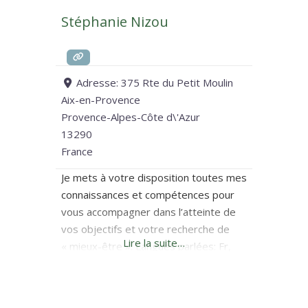
Stéphanie Nizou
Adresse:
375 Rte du Petit Moulin
Aix-en-Provence
Provence-Alpes-Côte d\'Azur
13290
France
Je mets à votre disposition toutes mes
connaissances et compétences pour
vous accompagner dans l’atteinte de
vos objectifs et votre recherche de
Lire la suite…
« mieux-être ». Langues parlées: Fr,
Espagnol, Anglais. Sur moi: Je suis une
maman et belle-maman qui a passé
près de 20ans dans des grands