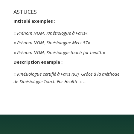
groupes (travail sous pression, prise
de parole, présentation de
ASTUCES
résultats/d’objectifs, coordination,
Intitulé exemples :
management, etc.), j’ai choisi
«
Prénom NOM, Kinésiologue à Paris
«
«
Prénom NOM, Kinésiologue Metz 57
«
«
Prénom NOM, Kinésiologie touch for health
«
Description exemple :
«
Kinésiologue certifié à Paris (93). Grâce à la méthode
de Kinésiologie Touch For Health
» …