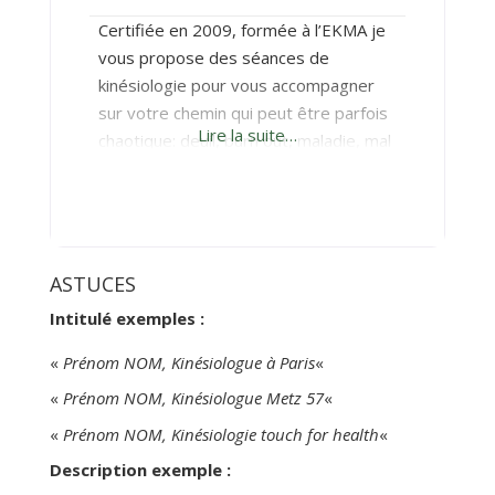
Certifiée en 2009, formée à l’EKMA je
vous propose des séances de
kinésiologie pour vous accompagner
sur votre chemin qui peut être parfois
Lire la suite…
chaotique: deuil, burn out, maladie, mal
être, apprentissage, examen, trac,
dépression…
ASTUCES
Intitulé exemples :
«
Prénom NOM, Kinésiologue à Paris
«
«
Prénom NOM, Kinésiologue Metz 57
«
«
Prénom NOM, Kinésiologie touch for health
«
Description exemple :