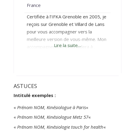
France
Certifiée à l’IFKA Grenoble en 2005, je
reçois sur Grenoble et Villard de Lans
pour vous accompagner vers la
meilleure version de vous-même. Mon
Lire la suite…
accompagnement vous aidera à .
retrouver votre plein potentiel .
traverser une période difficile .
aborder plus sereinement des
périodes de transition : changement
professionnel, déménagement,
ASTUCES
séparation, deuil etc ou tout autre
Intitulé exemples :
besoin objectif que nous
«
Prénom NOM, Kinésiologue à Paris
«
«
Prénom NOM, Kinésiologue Metz 57
«
«
Prénom NOM, Kinésiologie touch for health
«