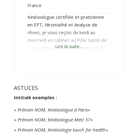
France
Kinésiologue certifiée et praticienne
en EFT, Niromathé et Analyse de
rêves, je vous reçois du lundi au
mercredi en cabinet au Pôle Santé de
Lire la suite…
Tosse dans le sud des Landes, et les
jeudis et vendredis au cabinet de
Bordeaux centre (226 rue Judaïque).
L’EFT et l’Analyse de rêves peuvent
également se faire en visio, mais pour
la Kinésiologie (et le
ASTUCES
Intitulé exemples :
«
Prénom NOM, Kinésiologue à Paris
«
«
Prénom NOM, Kinésiologue Metz 57
«
«
Prénom NOM, Kinésiologie touch for health
«