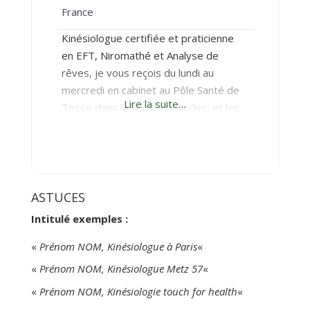
France
Kinésiologue certifiée et praticienne
en EFT, Niromathé et Analyse de
rêves, je vous reçois du lundi au
mercredi en cabinet au Pôle Santé de
Lire la suite…
Tosse dans le sud des Landes, et les
jeudis et vendredis au cabinet de
Bordeaux centre (226 rue Judaïque).
L’EFT et l’Analyse de rêves peuvent
également se faire en visio, mais pour
la Kinésiologie (et le
ASTUCES
Intitulé exemples :
«
Prénom NOM, Kinésiologue à Paris
«
«
Prénom NOM, Kinésiologue Metz 57
«
«
Prénom NOM, Kinésiologie touch for health
«