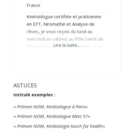
France
Kinésiologue certifiée et praticienne
en EFT, Niromathé et Analyse de
rêves, je vous reçois du lundi au
mercredi en cabinet au Pôle Santé de
Lire la suite…
Tosse dans le sud des Landes, et les
jeudis et vendredis au cabinet de
Bordeaux centre (226 rue Judaïque).
L’EFT et l’Analyse de rêves peuvent
également se faire en visio, mais pour
la Kinésiologie (et le
ASTUCES
Intitulé exemples :
«
Prénom NOM, Kinésiologue à Paris
«
«
Prénom NOM, Kinésiologue Metz 57
«
«
Prénom NOM, Kinésiologie touch for health
«