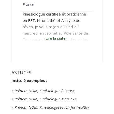
France
Kinésiologue certifiée et praticienne
en EFT, Niromathé et Analyse de
rêves, je vous reçois du lundi au
mercredi en cabinet au Pôle Santé de
Lire la suite…
Tosse dans le sud des Landes, et les
jeudis et vendredis au cabinet de
Bordeaux centre (226 rue Judaïque).
L’EFT et l’Analyse de rêves peuvent
également se faire en visio, mais pour
la Kinésiologie (et le
ASTUCES
Intitulé exemples :
«
Prénom NOM, Kinésiologue à Paris
«
«
Prénom NOM, Kinésiologue Metz 57
«
«
Prénom NOM, Kinésiologie touch for health
«